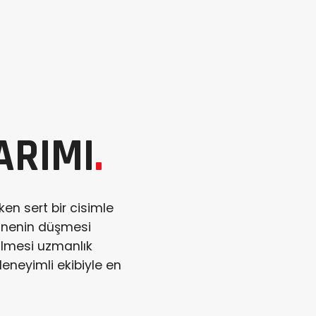
ARIMI
.
ken sert bir cisimle
esnenin düşmesi
rilmesi uzmanlık
eneyimli ekibiyle en