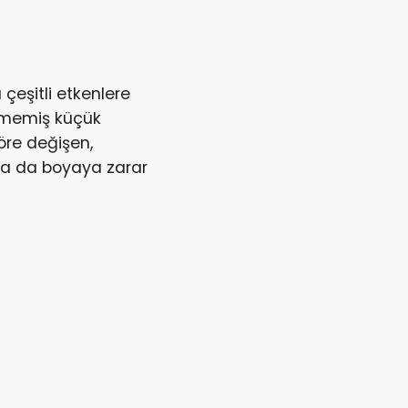
çeşitli etkenlere
rmemiş küçük
öre değişen,
nda da boyaya zarar