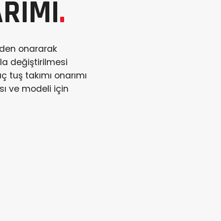
ARIMI
.
meden onararak
la değiştirilmesi
aç tuş takımı onarımı
sı ve modeli için