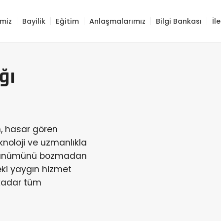
imiz
Bayilik
Eğitim
Anlaşmalarımız
Bilgi Bankası
İl
ğı
n, hasar gören
knoloji ve uzmanlıkla
 görünümünü bozmadan
eki yaygın hizmet
 kadar tüm