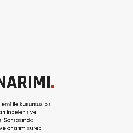
NARIMI
.
emi ile kusursuz bir
rı incelenir ve
r. Sonrasında,
ur ve onarım süreci