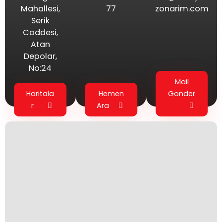
Mahallesi,
77
zonarim.com
Serik
Caddesi,
Atan
Depolar,
No:24
Mail
Haritala
Hemen
Gönder
r
Ara