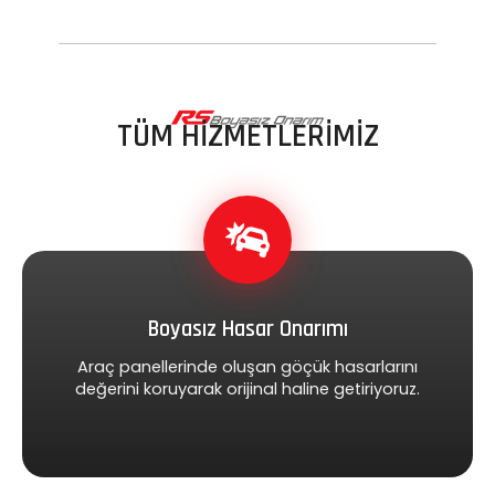
TÜM HİZMETLERİMİZ
Boyasız Hasar Onarımı
Araç panellerinde oluşan göçük hasarlarını
değerini koruyarak orijinal haline getiriyoruz.