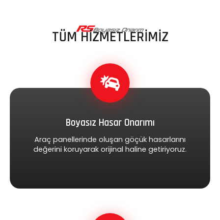
TÜM HİZMETLERİMİZ
Boyasız Hasar Onarımı
Araç panellerinde oluşan göçük hasarlarını
değerini koruyarak orijinal haline getiriyoruz.