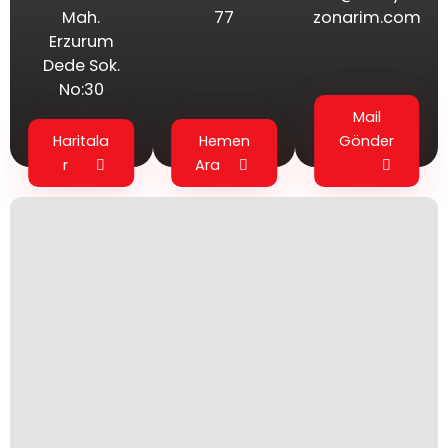
Mah.
77
zonarim.com
Erzurum
Dede Sok.
No:30
Mail
Haritala
Hemen
Gönder
r
Ara