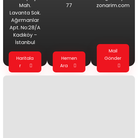
Mah.
77
zonarim.com
Lavanta Sok.
Ağırmanlar
Apt. No:28/A
Kadıköy –
İstanbul
Mail
Haritala
Hemen
Gönder
r
Ara