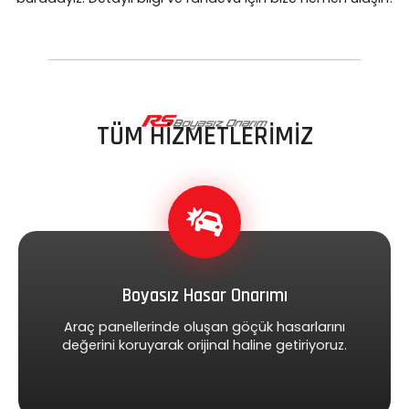
TÜM HİZMETLERİMİZ
Boyasız Hasar Onarımı
Araç panellerinde oluşan göçük hasarlarını
değerini koruyarak orijinal haline getiriyoruz.