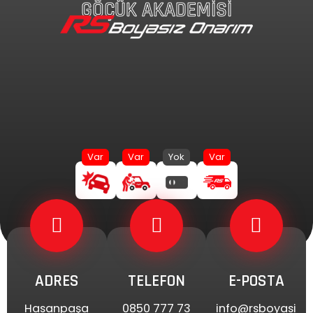
GÖÇÜK AKADEMİSİ
İçeriğe
atla
ADRES
TELEFON
E-POSTA
Hasanpaşa
0850 777 73
info@rsboyasi