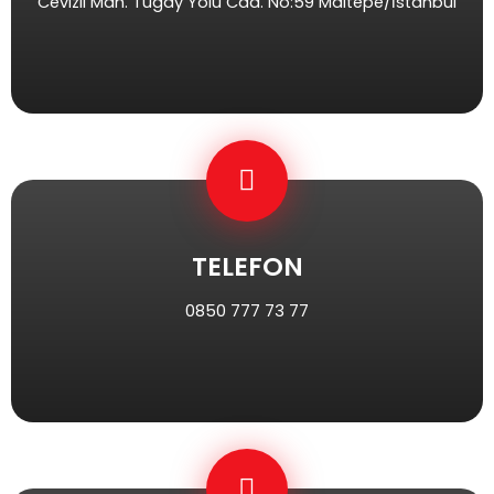
Cevizli Mah. Tugay Yolu Cad. No:59 Maltepe/İstanbul
TELEFON
0850 777 73 77