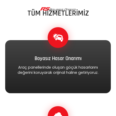
TÜM HİZMETLERİMİZ
Boyasız Hasar Onarımı
Araç panellerinde oluşan göçük hasarlarını
değerini koruyarak orijinal haline getiriyoruz.