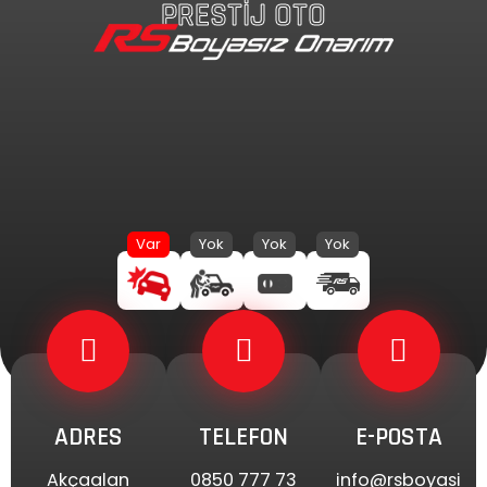
PRESTİJ OTO
İçeriğe
atla
ADRES
TELEFON
E-POSTA
Akçaalan
0850 777 73
info@rsboyasi