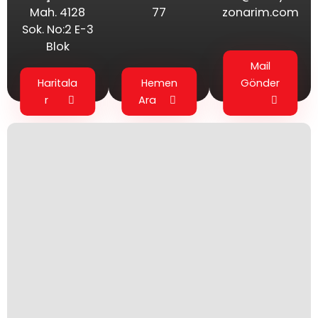
Mah. 4128
77
zonarim.com
Sok. No:2 E-3
Blok
Mail
Haritala
Hemen
Gönder
r
Ara