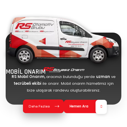
MOBİL ONARIM
RS Mobil Onarım,
aracınızı bulunduğu yerde
uzman
ve
tecrübeli ekibi
ile onarır. Mobil onarım hizmetimiz için
bize ulaşarak randevu oluşturabilirsiniz.
Hemen Ara
Daha Fazlası