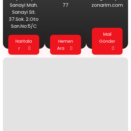
Sanayi Mah.
77
zonarim.com
Sanayi Sit.
37.Sok. 2.Oto
San.No:5/C
Mail
Haritala
Hemen
Gönder
r
Ara