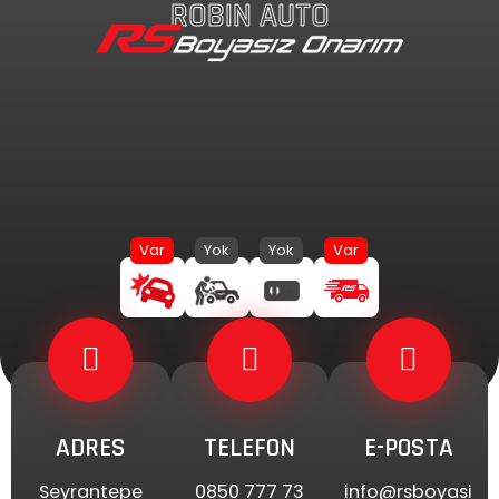
ROBIN AUTO
İçeriğe
atla
ADRES
TELEFON
E-POSTA
Seyrantepe
0850 777 73
info@rsboyasi