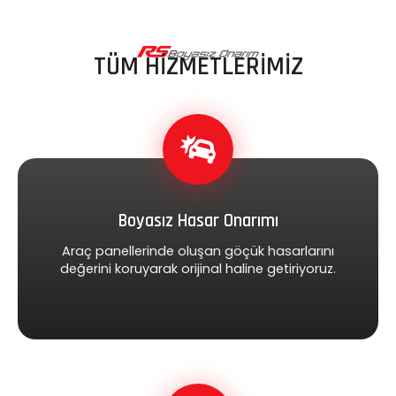
TÜM HİZMETLERİMİZ
Boyasız Hasar Onarımı
Araç panellerinde oluşan göçük hasarlarını
değerini koruyarak orijinal haline getiriyoruz.